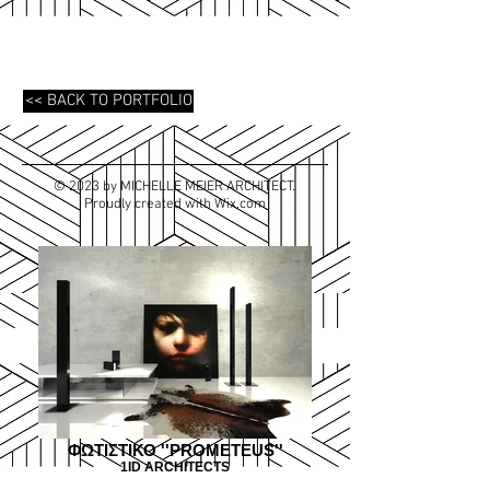
<< BACK TO PORTFOLIO
© 2023 by MICHELLE MEIER ARCHITECT.
Proudly created with
Wix.com
ΦΩΤΙΣΤΙΚΟ ''PROMETEUS''
1ID ARCHITECTS