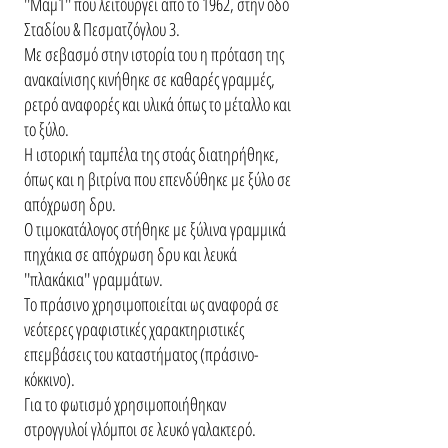
''Μαμ1'' που λειτουργεί από το 1962, στην οδό
Σταδίου & Πεσματζόγλου 3.
Με σεβασμό στην ιστορία του η πρόταση της
ανακαίνισης κινήθηκε σε καθαρές γραμμές,
ρετρό αναφορές και υλικά όπως το μέταλλο και
το ξύλο.
Η ιστορική ταμπέλα της στοάς διατηρήθηκε,
όπως και η βιτρίνα που επενδύθηκε με ξύλο σε
απόχρωση δρυ.
Ο τιμοκατάλογος στήθηκε με ξύλινα γραμμικά
πηχάκια σε απόχρωση δρυ και λευκά
''πλακάκια'' γραμμάτων.
Το πράσινο χρησιμοποιείται ως αναφορά σε
νεότερες γραφιστικές χαρακτηριστικές
επεμβάσεις του καταστήματος (πράσινο-
κόκκινο).
Για το φωτισμό χρησιμοποιήθηκαν
στρογγυλοί γλόμποι σε λευκό γαλακτερό.