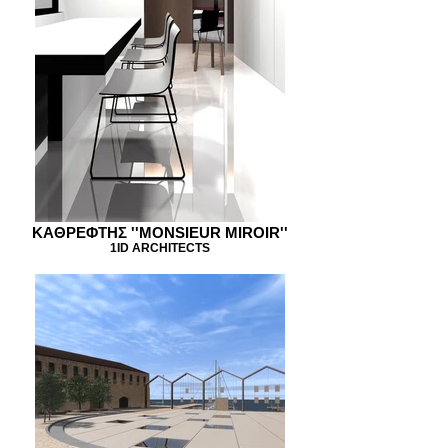
KAΘΡΕΦΤΗΣ ''MONSIEUR MIROIR''
1ID ARCHITECTS