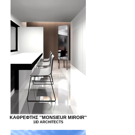
KAΘΡΕΦΤΗΣ ''MONSIEUR MIROIR''
1ID ARCHITECTS